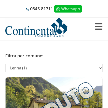
Salta
0345.81711
WhatsApp
al
contenuto
Filtra per comune: