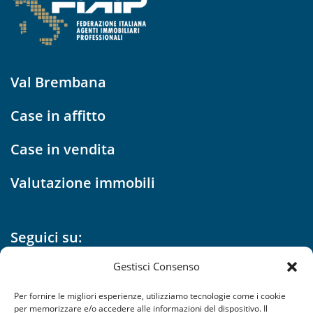
Val Brembana
Case in affitto
Case in vendita
Valutazione immobili
Seguici su:
Gestisci Consenso
Per fornire le migliori esperienze, utilizziamo tecnologie come i cookie
Opens
Opens
Opens
Opens
per memorizzare e/o accedere alle informazioni del dispositivo. Il