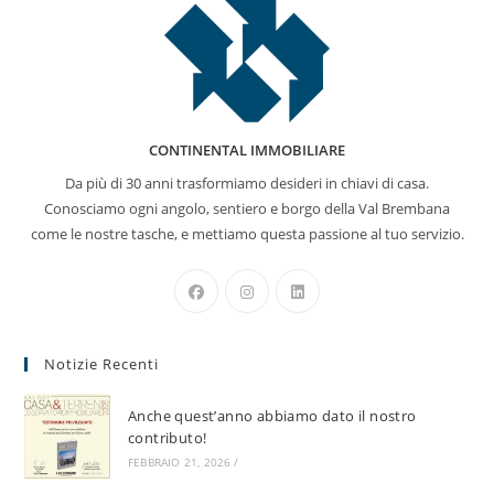
CONTINENTAL IMMOBILIARE
Da più di 30 anni trasformiamo desideri in chiavi di casa.
Conosciamo ogni angolo, sentiero e borgo della Val Brembana
come le nostre tasche, e mettiamo questa passione al tuo servizio.
Opens
Opens
Opens
in
in
in
a
a
a
Notizie Recenti
new
new
new
tab
tab
tab
Anche quest’anno abbiamo dato il nostro
contributo!
FEBBRAIO 21, 2026
/