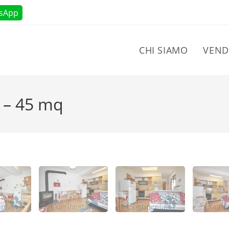
sApp
CHI SIAMO
VEND
a – 45 mq