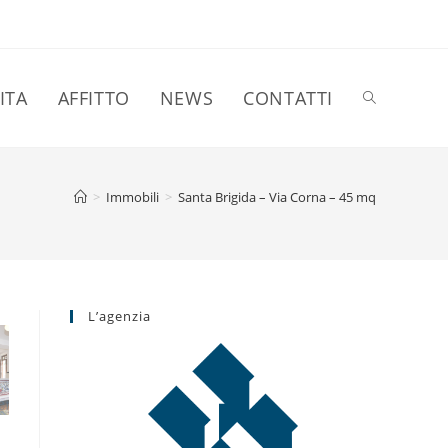
ITA
AFFITTO
NEWS
CONTATTI
Attiva/disatt
la
>
Immobili
>
Santa Brigida – Via Corna – 45 mq
ricerca
L’agenzia
sul