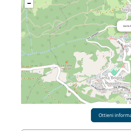
−
Santa 
Ottieni inform