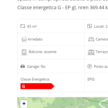
Classe energetica G - EP gl, nren 369.4
45 m²
Locali: 2
Arredato
Camere
Balcone: assente
Terrazz
Garage: No
Posto au
Classe Energetica:
EPG:
+