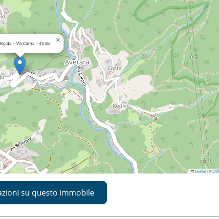
×
Brigida – Via Corna – 45 mq
Leaflet
|
©
OS
azioni su questo immobile