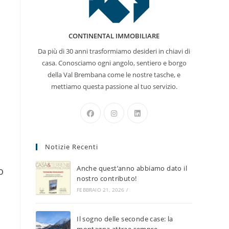
sito
CONTINENTAL IMMOBILIARE
Da più di 30 anni trasformiamo desideri in chiavi di
casa. Conosciamo ogni angolo, sentiero e borgo
web
della Val Brembana come le nostre tasche, e
mettiamo questa passione al tuo servizio.
Opens
Opens
Opens
in
in
in
a
a
a
Notizie Recenti
new
new
new
tab
tab
tab
Anche quest’anno abbiamo dato il
o
nostro contributo!
FEBBRAIO 21, 2026
/
Il sogno delle seconde case: la