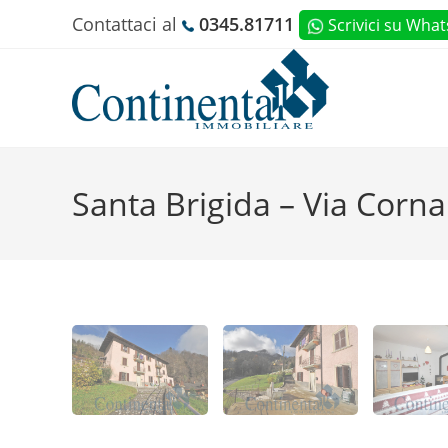
Salta
Contattaci al
0345.81711
Scrivici su
What
al
contenuto
Santa Brigida – Via Corn
Salta
al
contenuto