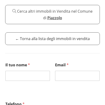
Cerca altri immobili in Vendita nel Comune
di
Piazzolo
← Torna alla lista degli immobili in vendita
Il tuo nome
*
Email
*
L
i
r
n
i
k
Telefono
*