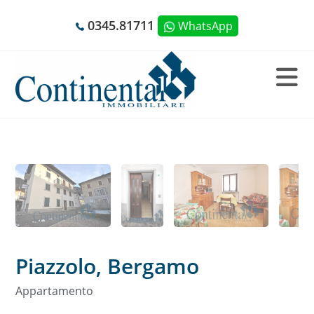
Salta
0345.81711
WhatsApp
al
contenuto
Salta
al
contenuto
Piazzolo, Bergamo
Appartamento