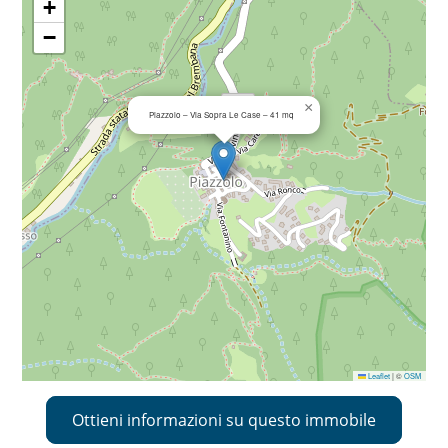
+
−
×
Piazzolo – Via Sopra Le Case – 41 mq
Leaflet
|
©
OSM
Ottieni informazioni su questo immobile