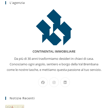
L’agenzia
CONTINENTAL IMMOBILIARE
Da più di 30 anni trasformiamo desideri in chiavi di casa.
Conosciamo ogni angolo, sentiero e borgo della Val Brembana
come le nostre tasche, e mettiamo questa passione al tuo servizio.
Opens
Opens
Opens
in
in
in
a
a
a
Notizie Recenti
new
new
new
tab
tab
tab