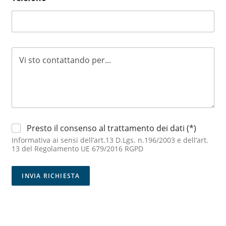
f
a
a
n
n
n
n
u
u
n
n
T
c
c
e
i
i
s
o
o
t
d
o
i
d
p
i
r
p
o
P
a
Presto il consenso al trattamento dei dati (*)
v
r
r
e
Informativa ai sensi dell’art.13 D.Lgs. n.196/2003 e dell’art.
i
a
n
13 del Regolamento UE 679/2016 RGPD
v
g
i
a
r
e
c
a
INVIA RICHIESTA
n
y
f
z
*
o
a
: