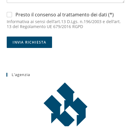
i
r
p
o
P
a
Presto il consenso al trattamento dei dati (*)
v
r
r
e
Informativa ai sensi dell’art.13 D.Lgs. n.196/2003 e dell’art.
i
a
n
13 del Regolamento UE 679/2016 RGPD
v
g
i
a
r
e
c
a
INVIA RICHIESTA
n
y
f
z
*
o
a
:
L’agenzia