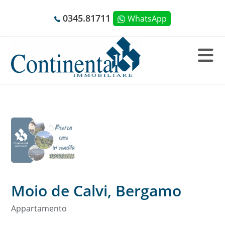
Salta
0345.81711
WhatsApp
al
contenuto
Salta
al
contenuto
Moio de Calvi, Bergamo
Appartamento