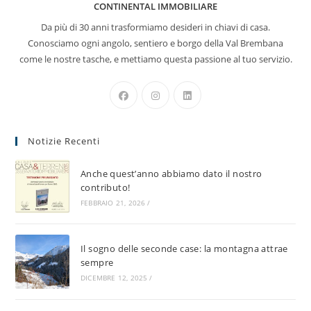
CONTINENTAL IMMOBILIARE
Da più di 30 anni trasformiamo desideri in chiavi di casa.
Conosciamo ogni angolo, sentiero e borgo della Val Brembana
come le nostre tasche, e mettiamo questa passione al tuo servizio.
Opens
Opens
Opens
in
in
in
a
a
a
Notizie Recenti
new
new
new
tab
tab
tab
Anche quest’anno abbiamo dato il nostro
contributo!
FEBBRAIO 21, 2026
/
Il sogno delle seconde case: la montagna attrae
sempre
DICEMBRE 12, 2025
/